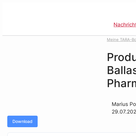
Direkt
zum
Inhalt
Nachrich
wechseln
Meine TARA-B
Pharmazeutik
Produ
Balla
Phar
Marius Po
29.07.202
Download