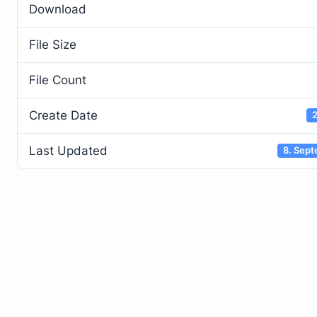
Download
File Size
File Count
Create Date
2
Last Updated
8. Sep