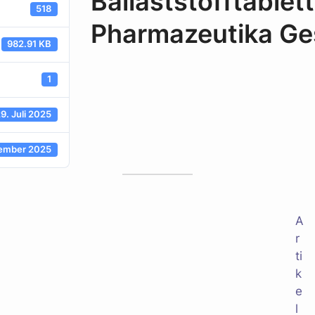
Ballaststofftable
518
Pharmazeutika G
982.91 KB
1
9. Juli 2025
tember 2025