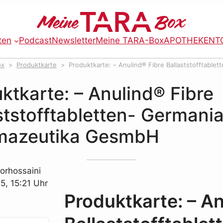
ten
Podcast
Newsletter
Meine TARA-Box
APOTHEKENT
ox
Produktkarte
Produktkarte: – Anulind® Fibre Ballaststofftablet
a GesmbH
ktkarte: – Anulind® Fibre
ststofftabletten- Germani
mazeutika GesmbH
orhossaini
5, 15:21 Uhr
Produktkarte: – An