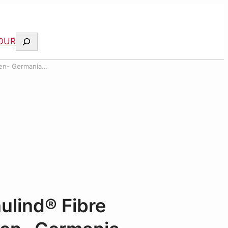
Suchen
OUR
ten- Germania
a
ulind® Fibre