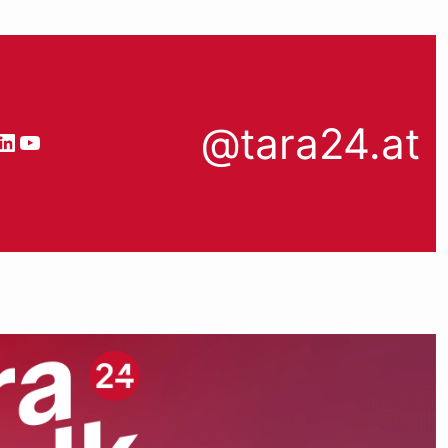
@tara24.at
book
stagram
LinkedIn
YouTube