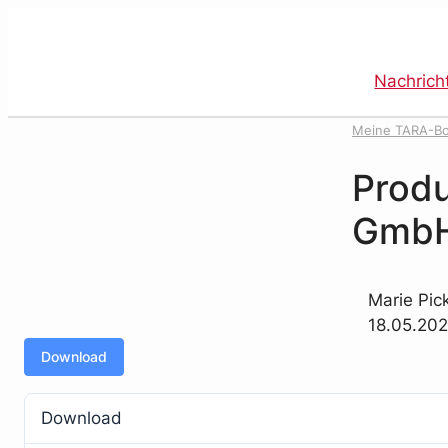
Direkt
zum
Inhalt
Nachrich
wechseln
Meine TARA-B
natur
Produ
GmbH 
Marie Pic
18.05.202
Download
Download