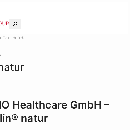
Suchen
OUR
r Calendulin®
e
natur
NO Healthcare GmbH –
lin® natur