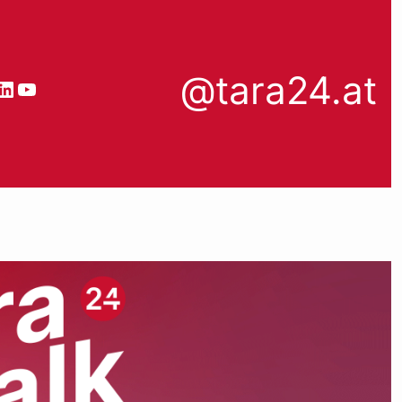
@tara24.at
book
stagram
LinkedIn
YouTube