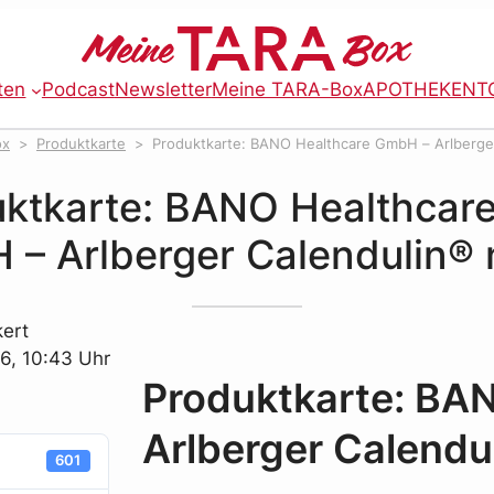
ten
Podcast
Newsletter
Meine TARA-Box
APOTHEKENT
ox
Produktkarte
Produktkarte: BANO Healthcare GmbH – Arlberge
ktkarte: BANO Healthcar
– Arlberger Calendulin® 
kert
6, 10:43 Uhr
Produktkarte: BA
Arlberger Calendu
601