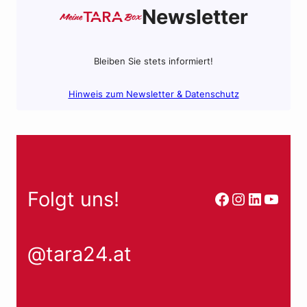
k
p
Newsletter
Bleiben Sie stets informiert!
Hinweis zum Newsletter & Datenschutz
Folgt uns!
Facebook
Instagra
LinkedI
YouT
@tara24.at