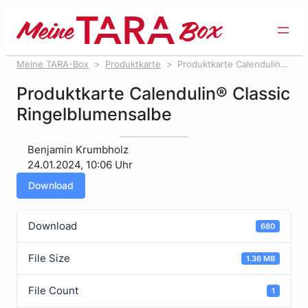
Direkt
zum
Inhalt
wechseln
Meine TARA-Box
Produktkarte
Produktkarte Calendulin®
Classic Ringelblumensalbe
Produktkarte Calendulin® Classic
Ringelblumensalbe
Benjamin Krumbholz
24.01.2024, 10:06 Uhr
Download
Download
680
File Size
1.36 MB
File Count
1