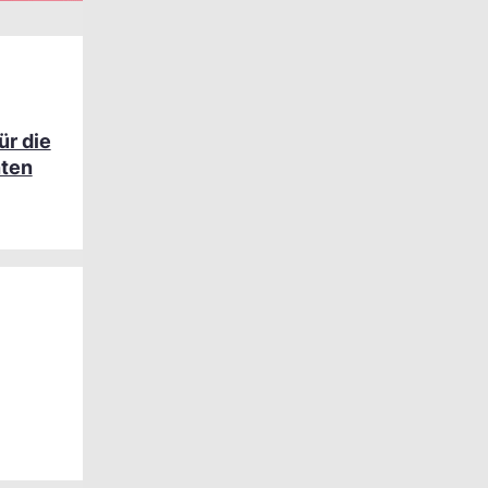
ür die
ten