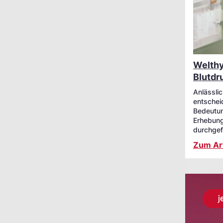
Welthy
Blutdr
Anlässlic
entschei
Bedeutun
Erhebung
durchgef
Zum Art